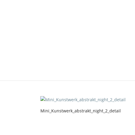
Mini_Kunstwerk_abstra
von
Stephanie
|
Juni 12, 2020
|
0 Kommentare
Mini_Kunstwerk_abstrakt_night_2_detail