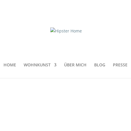
kt_night_2_detail
HOME
WOHNKUNST
ÜBER MICH
BLOG
PRESSE