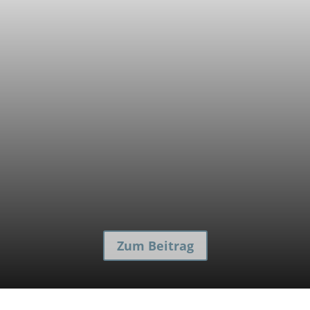
Ich male das Bild, das perfekt zu dir und deinen
Räumen passt!
Zum Beitrag