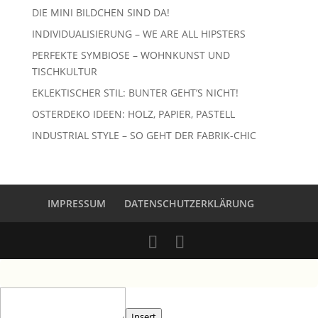
DIE MINI BILDCHEN SIND DA!
INDIVIDUALISIERUNG – WE ARE ALL HIPSTERS
PERFEKTE SYMBIOSE – WOHNKUNST UND
TISCHKULTUR
EKLEKTISCHER STIL: BUNTER GEHT’S NICHT!
OSTERDEKO IDEEN: HOLZ, PAPIER, PASTELL
INDUSTRIAL STYLE – SO GEHT DER FABRIK-CHIC
IMPRESSUM
DATENSCHUTZERKLÄRUNG
Insert