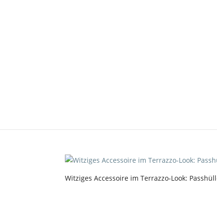
accessoires_terrazzo_
von
Stephanie
|
Juli 19, 2018
|
0 Kommentare
Witziges Accessoire im Terrazzo-Look: Passhüll