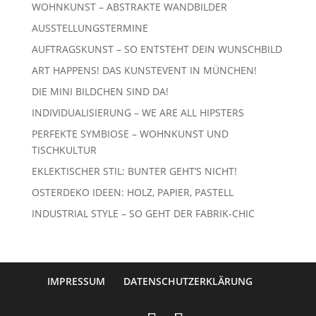
WOHNKUNST – ABSTRAKTE WANDBILDER
AUSSTELLUNGSTERMINE
AUFTRAGSKUNST – SO ENTSTEHT DEIN WUNSCHBILD
ART HAPPENS! DAS KUNSTEVENT IN MÜNCHEN!
DIE MINI BILDCHEN SIND DA!
INDIVIDUALISIERUNG – WE ARE ALL HIPSTERS
PERFEKTE SYMBIOSE – WOHNKUNST UND
TISCHKULTUR
EKLEKTISCHER STIL: BUNTER GEHT’S NICHT!
OSTERDEKO IDEEN: HOLZ, PAPIER, PASTELL
INDUSTRIAL STYLE – SO GEHT DER FABRIK-CHIC
IMPRESSUM
DATENSCHUTZERKLÄRUNG