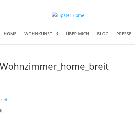
HOME
WOHNKUNST
ÜBER MICH
BLOG
PRESSE
_Wohnzimmer_home_breit
e
it