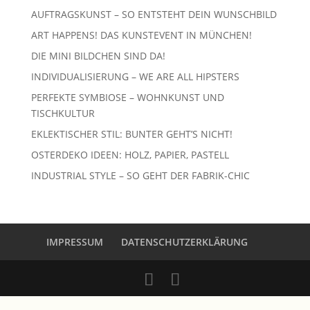
AUFTRAGSKUNST – SO ENTSTEHT DEIN WUNSCHBILD
ART HAPPENS! DAS KUNSTEVENT IN MÜNCHEN!
DIE MINI BILDCHEN SIND DA!
INDIVIDUALISIERUNG – WE ARE ALL HIPSTERS
PERFEKTE SYMBIOSE – WOHNKUNST UND
TISCHKULTUR
EKLEKTISCHER STIL: BUNTER GEHT’S NICHT!
OSTERDEKO IDEEN: HOLZ, PAPIER, PASTELL
INDUSTRIAL STYLE – SO GEHT DER FABRIK-CHIC
IMPRESSUM
DATENSCHUTZERKLÄRUNG