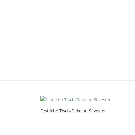
artikelbild_tisch-deko
von
Stephanie
|
Dez. 19, 2018
|
0 Kommentar
Festliche Tisch-Deko an Silvester