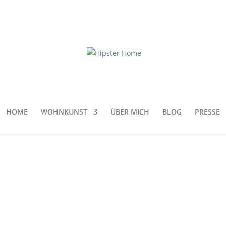
-rosenthal-dekoria
HOME
WOHNKUNST
ÜBER MICH
BLOG
PRESSE
e