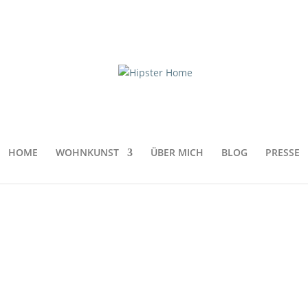
künstler in Brooklyn
HOME
WOHNKUNST
ÜBER MICH
BLOG
PRESSE